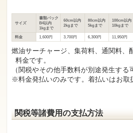
す
サ
イ
ト
書類パック
60cm以内
80cm以内
100cm以内
内
サイズ
B4以内
2kgまで
5kgまで
10kgまで
共
1kgまで
通
メ
料金
1,600円
3,700円
6,300円
11,950円
ニ
ュ
燃油サーチャージ、集荷料、通関料、
ー
へ
料金です。
移
動
（関税やその他手数料が別途発生する
し
ま
※料金発払いのみです。着払いはお取
す
本
文
へ
移
動
関税等諸費用の支払方法
し
ま
す