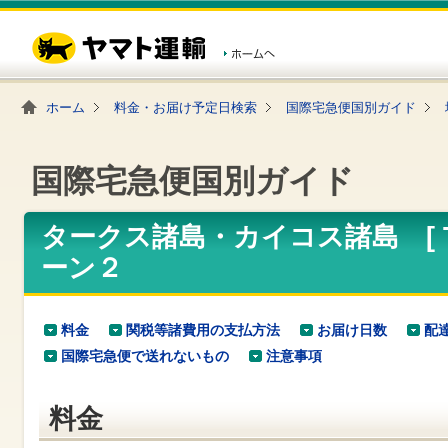
こ
ペ
こ
こ
の
ー
こ
こ
ペ
ジ
か
か
ー
内
ら
ら
ジ
移
ヘ
本
の
動
ッ
文
ホーム
料金・お届け予定日検索
国際宅急便国別ガイド
先
用
ダ
で
頭
の
ー
す
で
リ
メ
す
ン
ニ
国際宅急便国別ガイド
ク
ュ
で
ー
す
で
ヘ
す
タークス諸島・カイコス諸島 [ Turk
ッ
ーン２
ダ
ー
メ
ニ
料金
関税等諸費用の支払方法
お届け日数
配
ュ
ー
国際宅急便で送れないもの
注意事項
へ
移
動
料金
し
ま