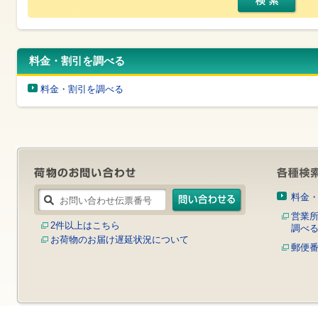
す
サ
イ
ト
内
料金・割引を調べる
共
通
メ
料金・割引を調べる
ニ
ュ
ー
へ
移
動
し
ま
す
料金
本
営業
文
2件以上はこちら
調べ
へ
お荷物のお届け遅延状況について
移
郵便
動
し
ま
す