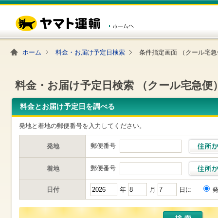
こ
ペ
こ
こ
の
ー
こ
こ
ペ
ジ
か
か
ー
内
ら
ら
ジ
移
ヘ
本
の
動
ッ
文
ホーム
料金・お届け予定日検索
条件指定画面 （クール宅急
先
用
ダ
で
頭
の
ー
す
で
リ
メ
す
ン
ニ
料金・お届け予定日検索 （クール宅急便
ク
ュ
で
ー
す
で
料金とお届け予定日を調べる
ヘ
す
ッ
発地と着地の郵便番号を入力してください。
ダ
ー
メ
郵便番号
発地
ニ
ュ
郵便番号
着地
ー
へ
移
日付
年
月
日に
動
し
ま