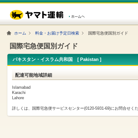
こ
ペ
こ
こ
の
ー
こ
こ
ペ
ジ
か
か
ー
内
ら
ら
ジ
移
ヘ
本
の
動
ッ
文
ホーム
料金・お届け予定日検索
国際宅急便国別ガイド
先
用
ダ
で
頭
の
ー
す
で
リ
メ
国際宅急便国別ガイド
す
ン
ニ
ク
ュ
パキスタン・イスラム共和国 [ Pakistan ]
で
ー
す
で
ヘ
す
配達可能地域詳細
ッ
ダ
ー
Islamabad
メ
Karachi
ニ
Lahore
ュ
ー
詳しくは、国際宅急便サービスセンター(0120-5931-69)にお問合せく
へ
移
動
し
ま