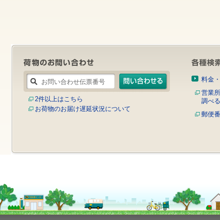
す
サ
イ
ト
内
共
通
メ
ニ
ュ
料金
ー
へ
営業
2件以上はこちら
移
調べ
お荷物のお届け遅延状況について
動
郵便
し
ま
す
本
文
へ
移
動
し
ま
す