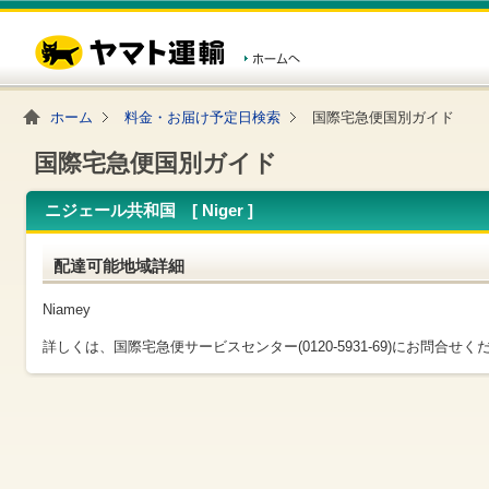
こ
ペ
こ
こ
の
ー
こ
こ
ペ
ジ
か
か
ー
内
ら
ら
ジ
移
ヘ
本
の
動
ッ
文
ホーム
料金・お届け予定日検索
国際宅急便国別ガイド
先
用
ダ
で
頭
の
ー
す
で
リ
メ
国際宅急便国別ガイド
す
ン
ニ
ク
ュ
ニジェール共和国 [ Niger ]
で
ー
す
で
ヘ
す
配達可能地域詳細
ッ
ダ
ー
Niamey
メ
ニ
詳しくは、国際宅急便サービスセンター(0120-5931-69)にお問合せく
ュ
ー
へ
移
動
し
ま