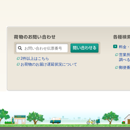
す
サ
イ
ト
内
共
通
メ
ニ
ュ
料金
ー
へ
営業
2件以上はこちら
移
調べ
お荷物のお届け遅延状況について
動
郵便
し
ま
す
本
文
へ
移
動
し
ま
す