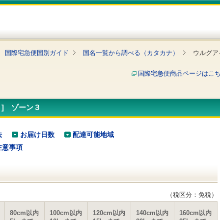
国際宅急便国別ガイド
国名一覧から調べる（カタカナ）
ウルグア
国際宅急便商品ページはこ
y ] ゾーン３
法
お届け日数
配達可能地域
注意事項
（税区分：免税）
80cm以内
100cm以内
120cm以内
140cm以内
160cm以内