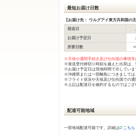
最短お届け日数
【お届け先： ウルグアイ東方共和国の主な都市 m
発送日
お届け予定日
所要日数
+
※天候や通関手続き及び仕向国の事情等
※発送受付締切り時刻を越えた出荷は、
※お届け予定日は現地時間で示していま
※沖縄県または一部離島につきましては
※フライト状況や天候及び仕向国での通
※上記は配達日を確約するものではござ
配達可能地域
一部地域配達可能です。詳細は
こちら