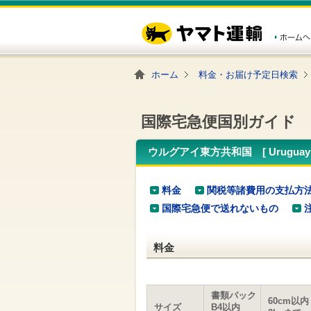
こ
ペ
こ
こ
の
ー
こ
こ
ペ
ジ
か
か
ー
内
ら
ら
ジ
移
ヘ
本
の
動
ッ
文
ホーム
料金・お届け予定日検索
先
用
ダ
で
頭
の
ー
す
で
リ
メ
す
ン
ニ
国際宅急便国別ガイド
ク
ュ
で
ー
す
で
ウルグアイ東方共和国 [ Urugua
ヘ
す
ッ
ダ
料金
関税等諸費用の支払方
ー
メ
国際宅急便で送れないもの
ニ
ュ
ー
料金
へ
移
動
し
書類パック
ま
60cm以内
サイズ
B4以内