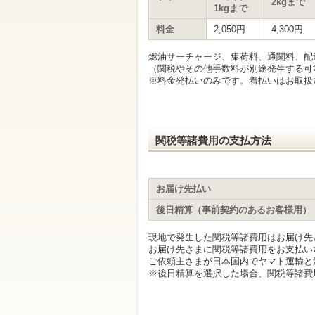
す
2kgまで
1kgまで
サ
イ
料金
2,050円
4,300円
ト
内
燃油サーチャージ、集荷料、通関料、配
共
（関税やその他手数料が別途発生する可
通
※料金発払いのみです。着払いはお取扱
メ
ニ
ュ
ー
へ
関税等諸費用の支払方法
移
動
し
ま
お届け先払い
す
本
後日精算（事前契約のあるお客様用）
文
へ
現地で発生した関税等諸費用はお届け先
移
お届け先さまに関税等諸費用をお支払い
動
ご依頼主さまが日本国内でヤマト運輸と
し
※後日精算を選択した場合、関税等諸費用
ま
す