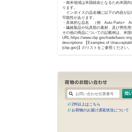
・南米地域は米国経由となるため米国向
ります。
インボイスの品名欄に以下の内容が記
可能性があります。
・具体的な品名 （例 Auto Parts× Air 
・繊維製品や玩具類の素材、及び男性用女性用など（例 T
その他の商品についての記載例は、米国
URL:https://www.cbp.gov/trade/basic-im
descriptions 【Examples of Unacceptable
(cbp.gov)】のリストをご参照ください。
2件以上はこちら
お荷物のお届け遅延状況について