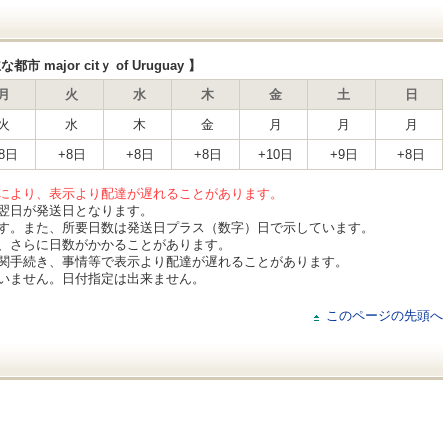
ajor citｙ of Uruguay 】
月
火
水
木
金
土
日
火
水
木
金
月
月
月
8日
+8日
+8日
+8日
+10日
+9日
+8日
により、表示より配達が遅れることがあります。
翌日が発送日となります。
す。また、所要日数は発送日プラス（数字）日で示しています。
、さらに日数がかかることがあります。
関手続き、事情等で表示より配達が遅れることがあります。
いません。日付指定は出来ません。
このページの先頭へ