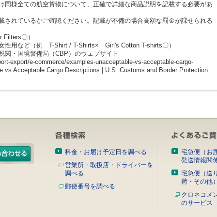
け同様全ての航空貨物について、正確で詳細な商品説明を記載する必要があ
載されているかご確認ください。記載が不備の場合高額な罰金が課せられる
Filters〇）
-Shirt / T-Shirts× Girl's Cotton T-shirts〇）
税関・国境警備局（CBP）のウェブサイト
port-export/e-commerce/examples-unacceptable-vs-acceptable-cargo-
 vs Acceptable Cargo Descriptions | U.S. Customs and Border Protection
料金・お届け予定日を調べる
宅急便（お
発送情報関
営業所・取扱店・ドライバーを
調べる
宅急便（送
荷・その他
郵便番号を調べる
クロネコメ
のサービス