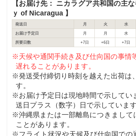
【お届け先： ニカラグア共和国の主な都市 m
ｙ of Nicaragua 】
発送日
月
火
水
お届け予定日
月
月
水
所要日数
+7日
+6日
+7日
※天候や通関手続き及び仕向国の事情
遅れることがあります。
※発送受付締切り時刻を越えた出荷は
す。
※お届け予定日は現地時間で示してい
送日プラス（数字）日で示していま
※沖縄県または一部離島につきまして
ことがあります。
※フライト状況や天候及び仕向国での