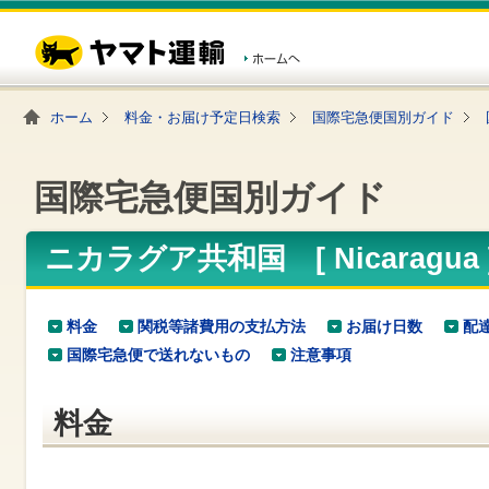
こ
ペ
こ
こ
の
ー
こ
こ
ペ
ジ
か
か
ー
内
ら
ら
ジ
移
ヘ
本
の
動
ッ
文
ホーム
料金・お届け予定日検索
国際宅急便国別ガイド
先
用
ダ
で
頭
の
ー
す
で
リ
メ
す
ン
ニ
国際宅急便国別ガイド
ク
ュ
で
ー
す
で
ヘ
す
ニカラグア共和国 [ Nicaragu
ッ
ダ
ー
メ
料金
関税等諸費用の支払方法
お届け日数
配
ニ
国際宅急便で送れないもの
注意事項
ュ
ー
へ
料金
移
動
し
ま