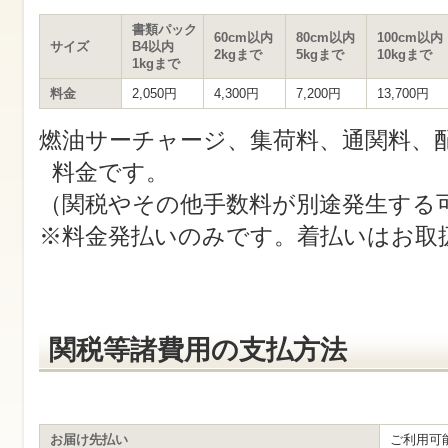
す
サ
書類パック
イ
60cm以内
80cm以内
100cm以内
サイズ
B4以内
ト
2kgまで
5kgまで
10kgまで
1kgまで
内
共
料金
2,050円
4,300円
7,200円
13,700円
通
メ
燃油サーチャージ、集荷料、通関料、
ニ
ュ
料金です。
ー
へ
（関税やその他手数料が別途発生する
移
動
※料金発払いのみです。着払いはお取
し
ま
す
本
文
へ
移
関税等諸費用の支払方法
動
し
ま
す
お届け先払い
ご利用可