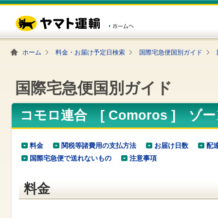
こ
ペ
こ
こ
の
ー
こ
こ
ペ
ジ
か
か
ー
内
ら
ら
ジ
移
ヘ
本
の
動
ッ
文
ホーム
料金・お届け予定日検索
国際宅急便国別ガイド
先
用
ダ
で
頭
の
ー
す
で
リ
メ
す
ン
ニ
国際宅急便国別ガイド
ク
ュ
で
ー
す
で
ヘ
す
コモロ連合 [ Comoros ] ゾ
ッ
ダ
ー
メ
料金
関税等諸費用の支払方法
お届け日数
配
ニ
国際宅急便で送れないもの
注意事項
ュ
ー
へ
料金
移
動
し
ま