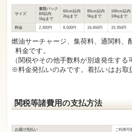
す
サ
書類パック
イ
60cm以内
80cm以内
100cm以内
サイズ
B4以内
ト
2kgまで
5kgまで
10kgまで
1kgまで
内
共
料金
2,300円
8,500円
19,450円
33,350円
通
メ
燃油サーチャージ、集荷料、通関料、
ニ
ュ
料金です。
ー
へ
（関税やその他手数料が別途発生する
移
動
※料金発払いのみです。着払いはお取
し
ま
す
本
文
へ
移
関税等諸費用の支払方法
動
し
ま
す
お届け先払い
ご利用可