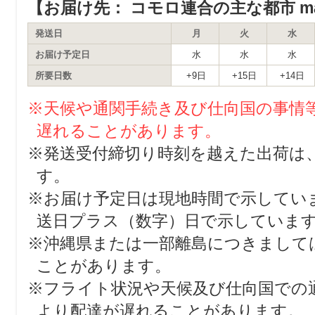
【お届け先： コモロ連合の主な都市 major c
発送日
月
火
水
お届け予定日
水
水
水
所要日数
+9日
+15日
+14日
※天候や通関手続き及び仕向国の事情
遅れることがあります。
※発送受付締切り時刻を越えた出荷は
す。
※お届け予定日は現地時間で示してい
送日プラス（数字）日で示していま
※沖縄県または一部離島につきまして
ことがあります。
※フライト状況や天候及び仕向国での
より配達が遅れることがあります。