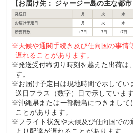
【お届け先： ジャージー島の主な都市 major 
発送日
月
火
水
お届け予定日
月
火
水
所要日数
+7日
+7日
+7日
※天候や通関手続き及び仕向国の事情
遅れることがあります。
※発送受付締切り時刻を越えた出荷は
す。
※お届け予定日は現地時間で示してい
送日プラス（数字）日で示していま
※沖縄県または一部離島につきまして
ことがあります。
※フライト状況や天候及び仕向国での
より配達が遅れることがあります。