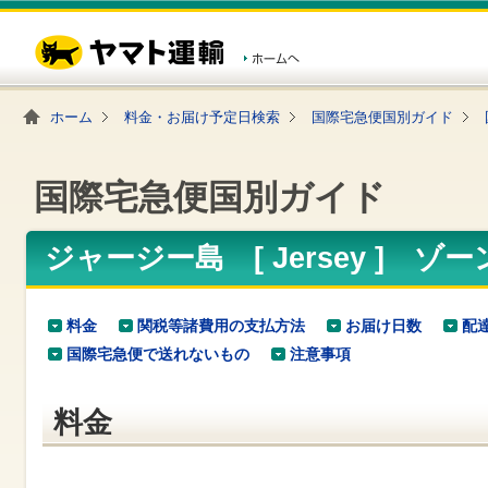
こ
ペ
こ
こ
の
ー
こ
こ
ペ
ジ
か
か
ー
内
ら
ら
ジ
移
ヘ
本
の
動
ッ
文
ホーム
料金・お届け予定日検索
国際宅急便国別ガイド
先
用
ダ
で
頭
の
ー
す
で
リ
メ
す
ン
ニ
国際宅急便国別ガイド
ク
ュ
で
ー
す
で
ヘ
す
ジャージー島 [ Jersey ] ゾ
ッ
ダ
ー
メ
料金
関税等諸費用の支払方法
お届け日数
配
ニ
国際宅急便で送れないもの
注意事項
ュ
ー
へ
料金
移
動
し
ま