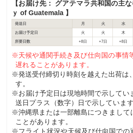
【お届け先： グアテマラ共和国の主な都市 m
ｙ of Guatemala 】
発送日
月
火
水
お届け予定日
火
火
木
所要日数
+8日
+7日
+8日
※天候や通関手続き及び仕向国の事情
遅れることがあります。
※発送受付締切り時刻を越えた出荷は
す。
※お届け予定日は現地時間で示してい
送日プラス（数字）日で示していま
※沖縄県または一部離島につきまして
ことがあります。
※フライト状況や天候及び仕向国での