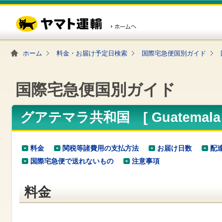
こ
ペ
こ
こ
の
ー
こ
こ
ペ
ジ
か
か
ー
内
ら
ら
ジ
移
ヘ
本
の
動
ッ
文
ホーム
料金・お届け予定日検索
国際宅急便国別ガイド
先
用
ダ
で
頭
の
ー
す
で
リ
メ
す
ン
ニ
国際宅急便国別ガイド
ク
ュ
で
ー
す
で
ヘ
す
グアテマラ共和国 [ Guatemal
ッ
ダ
ー
メ
料金
関税等諸費用の支払方法
お届け日数
配
ニ
国際宅急便で送れないもの
注意事項
ュ
ー
へ
料金
移
動
し
ま