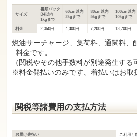
す
サ
書類パック
イ
60cm以内
80cm以内
100cm以内
サイズ
B4以内
ト
2kgまで
5kgまで
10kgまで
1kgまで
内
共
料金
2,050円
4,300円
7,200円
13,700円
通
メ
燃油サーチャージ、集荷料、通関料、
ニ
ュ
料金です。
ー
へ
（関税やその他手数料が別途発生する
移
動
※料金発払いのみです。着払いはお取
し
ま
す
本
文
へ
移
関税等諸費用の支払方法
動
し
ま
す
お届け先払い
ご利用可