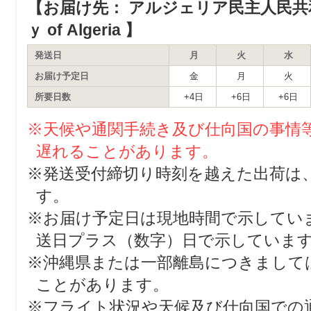
【お届け先： アルジェリア民主人民共和国の
ｙ of Algeria 】
発送日
月
火
水
お届け予定日
金
月
火
所要日数
+4日
+6日
+6日
※天候や通関手続き及び仕向国の事情
遅れることがあります。
※発送受付締切り時刻を越えた出荷は
す。
※お届け予定日は現地時間で示してい
送日プラス（数字）日で示していま
※沖縄県または一部離島につきまして
ことがあります。
※フライト状況や天候及び仕向国での