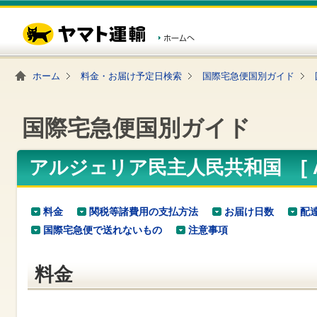
こ
ペ
こ
こ
の
ー
こ
こ
ペ
ジ
か
か
ー
内
ら
ら
ジ
移
ヘ
本
の
動
ッ
文
ホーム
料金・お届け予定日検索
国際宅急便国別ガイド
先
用
ダ
で
頭
の
ー
す
で
リ
メ
す
ン
ニ
国際宅急便国別ガイド
ク
ュ
で
ー
す
で
ヘ
す
アルジェリア民主人民共和国 [ Al
ッ
ダ
ー
メ
料金
関税等諸費用の支払方法
お届け日数
配
ニ
国際宅急便で送れないもの
注意事項
ュ
ー
へ
料金
移
動
し
ま