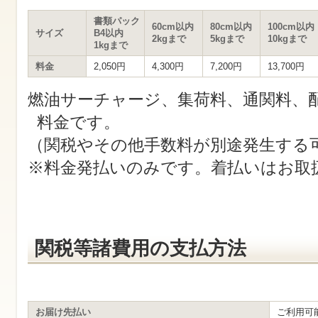
す
サ
書類パック
イ
60cm以内
80cm以内
100cm以内
サイズ
B4以内
ト
2kgまで
5kgまで
10kgまで
1kgまで
内
共
料金
2,050円
4,300円
7,200円
13,700円
通
メ
燃油サーチャージ、集荷料、通関料、
ニ
ュ
料金です。
ー
へ
（関税やその他手数料が別途発生する
移
動
※料金発払いのみです。着払いはお取
し
ま
す
本
文
へ
移
関税等諸費用の支払方法
動
し
ま
す
お届け先払い
ご利用可