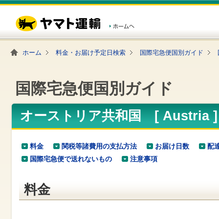
こ
ペ
こ
こ
の
ー
こ
こ
ペ
ジ
か
か
ー
内
ら
ら
ジ
移
ヘ
本
の
動
ッ
文
ホーム
料金・お届け予定日検索
国際宅急便国別ガイド
先
用
ダ
で
頭
の
ー
す
で
リ
メ
す
ン
ニ
国際宅急便国別ガイド
ク
ュ
で
ー
す
で
ヘ
す
オーストリア共和国 [ Austria
ッ
ダ
ー
メ
料金
関税等諸費用の支払方法
お届け日数
配
ニ
国際宅急便で送れないもの
注意事項
ュ
ー
へ
料金
移
動
し
ま