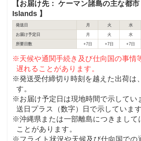
【お届け先： ケーマン諸島の主な都市 major
Islands 】
発送日
月
火
水
お届け予定日
月
火
水
所要日数
+7日
+7日
+7日
※天候や通関手続き及び仕向国の事情
遅れることがあります。
※発送受付締切り時刻を越えた出荷は
す。
※お届け予定日は現地時間で示してい
送日プラス（数字）日で示していま
※沖縄県または一部離島につきまして
ことがあります。
※フライト状況や天候及び仕向国での