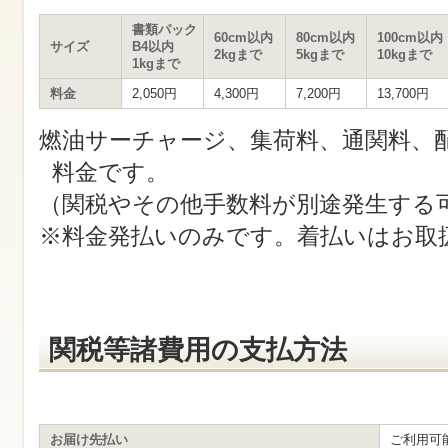
す
サ
書類パック
イ
60cm以内
80cm以内
100cm以内
サイズ
B4以内
ト
2kgまで
5kgまで
10kgまで
1kgまで
内
共
料金
2,050円
4,300円
7,200円
13,700円
通
メ
燃油サーチャージ、集荷料、通関料、
ニ
ュ
料金です。
ー
へ
（関税やその他手数料が別途発生する
移
動
※料金発払いのみです。着払いはお取
し
ま
す
本
文
へ
移
関税等諸費用の支払方法
動
し
ま
す
お届け先払い
ご利用可