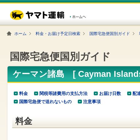
こ
ペ
こ
こ
の
ー
こ
こ
ペ
ジ
か
か
ー
内
ら
ら
ジ
移
ヘ
本
の
動
ッ
文
ホーム
料金・お届け予定日検索
国際宅急便国別ガイド
先
用
ダ
で
頭
の
ー
す
で
リ
メ
す
ン
ニ
国際宅急便国別ガイド
ク
ュ
で
ー
す
で
ヘ
す
ケーマン諸島 [ Cayman Islan
ッ
ダ
ー
メ
料金
関税等諸費用の支払方法
お届け日数
配
ニ
国際宅急便で送れないもの
注意事項
ュ
ー
へ
料金
移
動
し
ま